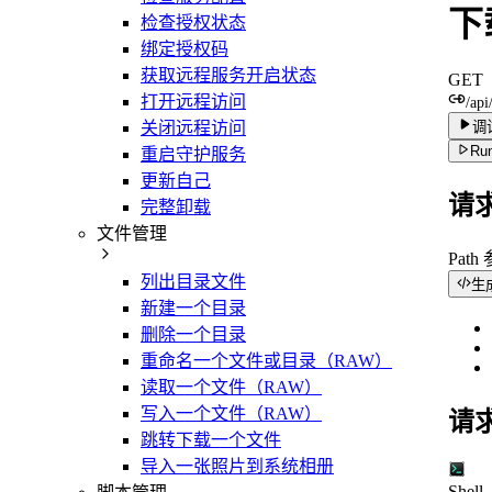
下
检查授权状态
绑定授权码
获取远程服务开启状态
GET
打开远程访问
/api
调
关闭远程访问
Run
重启守护服务
更新自己
请
完整卸载
文件管理
Path
列出目录文件
生
新建一个目录
删除一个目录
重命名一个文件或目录（RAW）
读取一个文件（RAW）
写入一个文件（RAW）
请
跳转下载一个文件
导入一张照片到系统相册
Shell