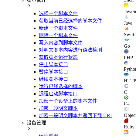
脚本管理
JavaSc
选择一个脚本文件
获取当前已经选择的脚本文件
Java
新建一个脚本文件
Swift
删除一个脚本文件
写入内容到脚本文件
Go
对明文脚本内容进行语法检测
获取脚本运行状态
PHP
停止脚本接口
Pytho
暂停脚本接口
继续脚本接口
HTT
运行已经选择的脚本
C
远程启动脚本接口
加密一个设备上的脚本文件
C#
加密一段明文脚本
Objec
加密一段明文脚本并返回下载 URI
设备管理
Ruby