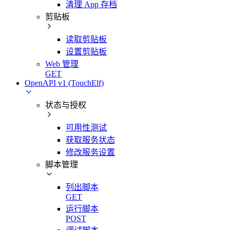
清理 App 存档
剪贴板
读取剪贴板
设置剪贴板
Web 管理
GET
OpenAPI v1 (TouchElf)
状态与授权
可用性测试
获取服务状态
修改服务设置
脚本管理
列出脚本
GET
运行脚本
POST