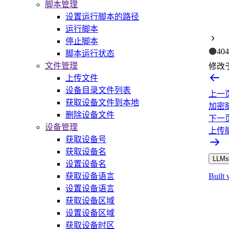
脚本管理
设置运行脚本的路径
运行脚本
停止脚本
🟠
404
脚本运行状态
文件管理
修改
上传文件
设备目录文件列表
上一
获取设备文件到本地
加密
删除设备文件
下一
设备管理
上传
获取设备号
获取设备名
LLMs.
设置设备名
获取设备语言
Built 
设置设备语言
获取设备区域
设置设备区域
获取设备时区