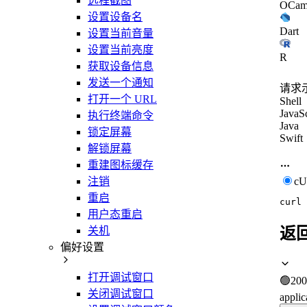
远程截图
OCam
设置设备名
Dart
设置当前音量
设置当前亮度
R
获取设备信息
发送一个通知
请求
打开一个 URL
Shell
JavaSc
执行终端命令
Java
锁定屏幕
Swift
解锁屏幕
重建图标缓存
c
注销
重启
curl
用户态重启
关机
返
偏好设置
打开调试窗口
🟢
200
关闭调试窗口
applic